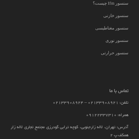
سنسور Ifm چیست؟
سنسور خازنی
سنسور مغناطیسی
سنسور نوری
سنسور حرارتی
تماس با ما
تلفن: 02133908921 – 02133908924
همراه: 09122337310
آدرس: تهران، لاله زارجنوبی، کوچه ترابی گودرزی مجتمع تجاری لاله زار
همکف پ 2