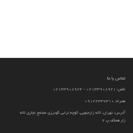
تماس با ما
تلفن: 02133908921 – 02133908924
همراه: 09122337310
آدرس: تهران، لاله زارجنوبی، کوچه ترابی گودرزی مجتمع تجاری لاله
زار همکف پ 2